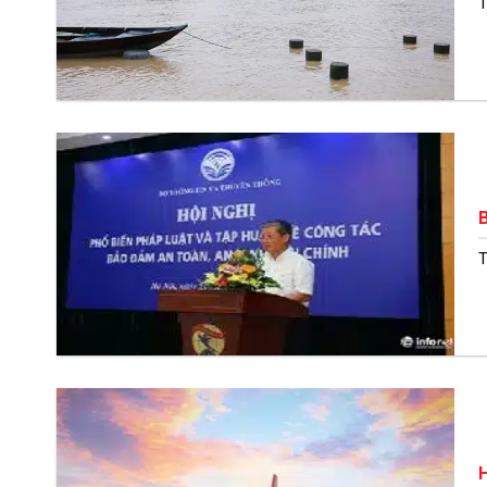
T
B
T
H