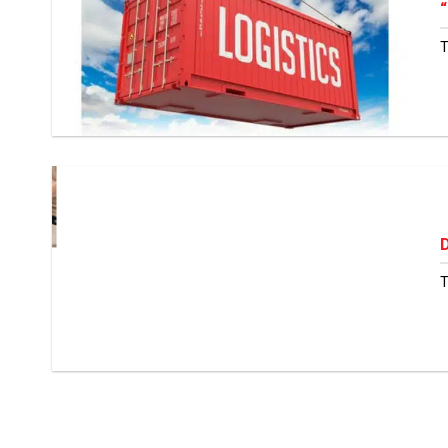
“
T
T