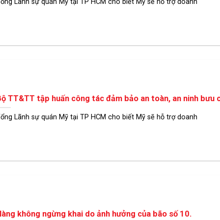
ổng Lãnh sự quán Mỹ tại TP HCM cho biết Mỹ sẽ hỗ trợ doanh
ộ TT&TT tập huấn công tác đảm bảo an toàn, an ninh bưu 
ổng Lãnh sự quán Mỹ tại TP HCM cho biết Mỹ sẽ hỗ trợ doanh
àng không ngừng khai do ảnh hưởng của bão số 10.