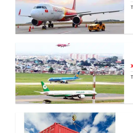
T
X
T