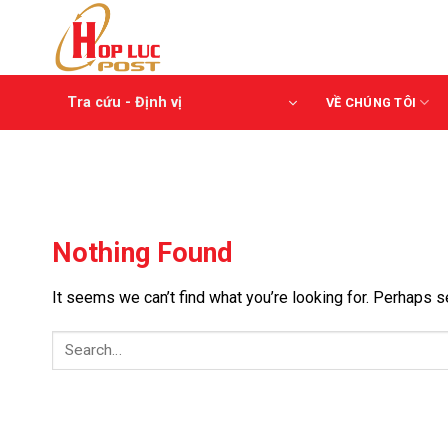
Skip
to
content
Tra cứu - Định vị
VỀ CHÚNG TÔI
Nothing Found
It seems we can’t find what you’re looking for. Perhaps s