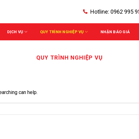
Hotline:
0962 995 9
DỊCH VỤ
QUY TRÌNH NGHIỆP VỤ
NHẬN BÁO GIÁ
QUY TRÌNH NGHIỆP VỤ
earching can help.